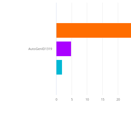
AutoGenID1319
0
5
10
15
20