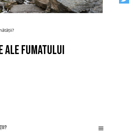
nătății?
e ale fumatului
ții?