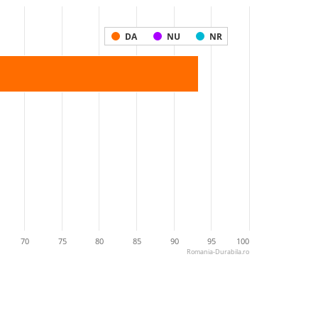
DA
NU
NR
70
75
80
85
90
95
100
Romania-Durabila.ro