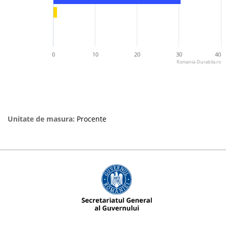
0
10
20
30
40
Romania-Durabila.ro
Unitate de masura:
Procente