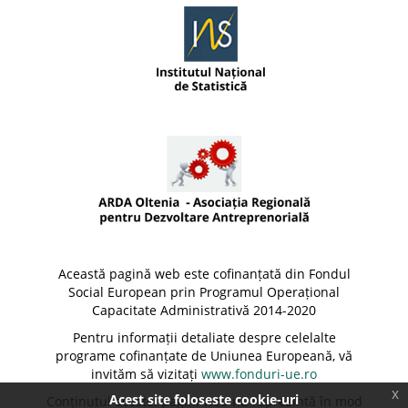
Această pagină web este cofinanțată din Fondul
Social European prin Programul Operațional
Capacitate Administrativă 2014-2020
Pentru informații detaliate despre celelalte
programe cofinanțate de Uniunea Europeană, vă
invităm să vizitați
www.fonduri-ue.ro
x
Acest site foloseste cookie-uri
Conținutul acestei pagini web nu reprezintă în mod