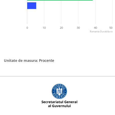
0
10
20
30
40
50
Romania-Durabila.ro
Unitate de masura:
Procente