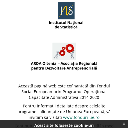
Această pagină web este cofinanțată din Fondul
Social European prin Programul Operațional
Capacitate Administrativă 2014-2020
Pentru informații detaliate despre celelalte
programe cofinanțate de Uniunea Europeană, vă
invităm să vizitați
www.fonduri-ue.ro
x
Acest site foloseste cookie-uri
Conținutul acestei pagini web nu reprezintă în mod