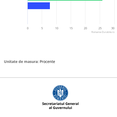
0
5
10
15
20
25
30
Romania-Durabila.ro
Unitate de masura:
Procente