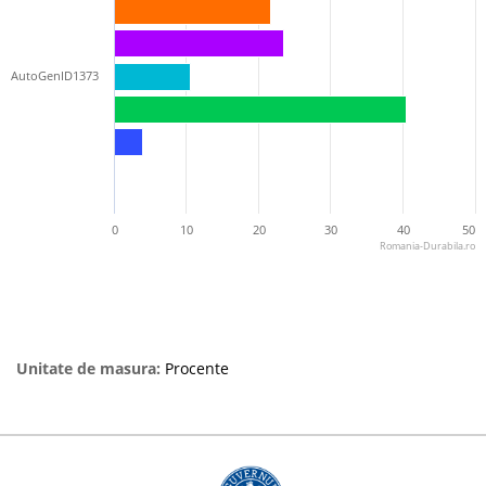
AutoGenID1373
0
10
20
30
40
50
Romania-Durabila.ro
Unitate de masura:
Procente