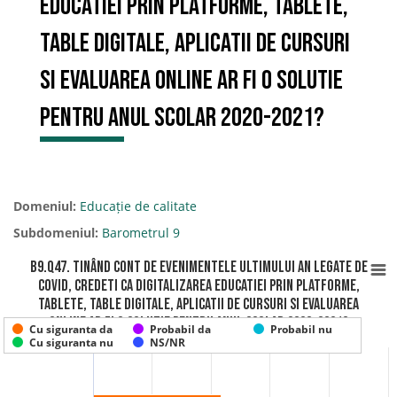
educatiei prin platforme, tablete,
table digitale, aplicatii de cursuri
si evaluarea online ar fi o solutie
pentru anul scolar 2020-2021?
Domeniul:
Educație de calitate
Subdomeniul:
Barometrul 9
B9.Q47. Tinând cont de evenimentele ultimului an legate de
COVID, credeti ca digitalizarea educatiei prin platforme,
tablete, table digitale, aplicatii de cursuri si evaluarea
online ar fi o solutie pentru anul scolar 2020-2021?
Cu siguranta da
Probabil da
Probabil nu
Cu siguranta nu
NS/NR