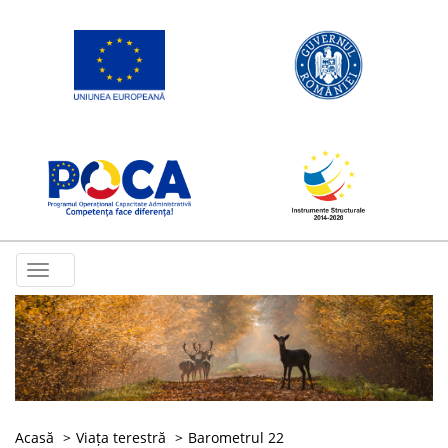
Toggle
navigation
Acasă
Viața terestră
Barometrul 22