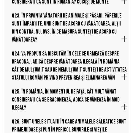
considerați că sunt în România? Cocoși de munte
Q23. În privința vânătorii de animale și păsări, părerile
sunt împărțite. Unii sunt de acord cu vânătoarea. Alții
din contră, nu. Dvs. în ce măsură sunteți de acord cu
vânătoarea?
Q24. Vă propun să discutăm în cele ce urmează despre
braconaj, adică despre vânătoarea ilegală în România
Cât de mulțumit sau de nemulțumit sunteți de activitatea
statului român privind prevenirea și eliminarea vân
Q25. În România, în momentul de față, cât mult vânat
considerați că se braconează, adică se vânează în mod
ilegal?
Q26. Sunt unele situații în care animalele sălbatice sunt
primejdioase și pun în pericol bunurile și viețile