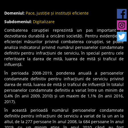
Domeniul:
Pace, justiție și instituții eficiente
Subdomeniul:
Digitalizare
Combaterea corupției reprezintă un pas important în
dezvoltarea durabilă a oricărei societăți. Pentru evidențierea
eficienței măsurilor privind combaterea corupției, se poate
analiza indicatorul privind numărul persoanelor condamnate
definitiv pentru infracțiuni de serviciu, în special pentru cele
referitoare la darea de mită, luarea de mită și traficul de
influență.
În perioada 2008-2019, ponderea anuală a persoanelor
condamnate definitiv pentru infracțiuni de serviciu privind
darea de mită, luarea de mită și traficul de influență în totalul
persoanelor condamnate definitiv a variat între un minim de
0,4% (în anii 2009, 2010) și un maxim de 1,1% (în anii 2016,
2017).
În această perioadă numărul persoanelor condamnate
definitiv pentru infracțiuni de serviciu a variat de la un an la
altul, de la 277 persoane în anul 2008, la 684 persoane în anul
2019, cu un minim atins în anul 2010 când au fost