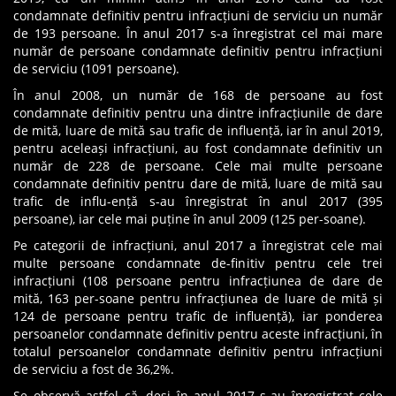
condamnate definitiv pentru infracțiuni de serviciu un număr
de 193 persoane. În anul 2017 s-a înregistrat cel mai mare
număr de persoane condamnate definitiv pentru infracțiuni
de serviciu (1091 persoane).
În anul 2008, un număr de 168 de persoane au fost
condamnate definitiv pentru una dintre infracțiunile de dare
de mită, luare de mită sau trafic de influență, iar în anul 2019,
pentru aceleași infracțiuni, au fost condamnate definitiv un
număr de 228 de persoane. Cele mai multe persoane
condamnate definitiv pentru dare de mită, luare de mită sau
trafic de influ-ență s-au înregistrat în anul 2017 (395
persoane), iar cele mai puține în anul 2009 (125 per-soane).
Pe categorii de infracțiuni, anul 2017 a înregistrat cele mai
multe persoane condamnate de-finitiv pentru cele trei
infracțiuni (108 persoane pentru infracțiunea de dare de
mită, 163 per-soane pentru infracțiunea de luare de mită și
124 de persoane pentru trafic de influență), iar ponderea
persoanelor condamnate definitiv pentru aceste infracțiuni, în
totalul persoanelor condamnate definitiv pentru infracțiuni
de serviciu a fost de 36,2%.
Se observă astfel că, deși în anul 2017 s-au înregistrat cele