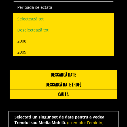
Perioada selectată
Selectează tot
Deselectează tot
2008
2009
2010
2011
DESCARCĂ DATE
DESCARCĂ DATE (RDF)
2012
Caută
2013
2014
Selectați un singur set de date pentru a vedea
2015
Trendul sau Media Mobilă.
(exemplu: Feminin,