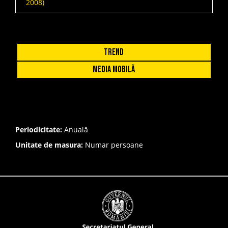
2008)
2016
2017
2018
Trend
2019
Media Mobilă
Periodicitate:
Anuală
Unitate de masura:
Numar persoane