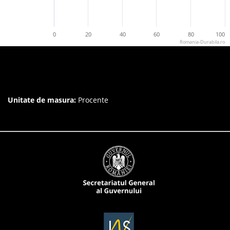
0
20
40
60
80
100
Romania-Durabila.ro
Unitate de masura:
Procente