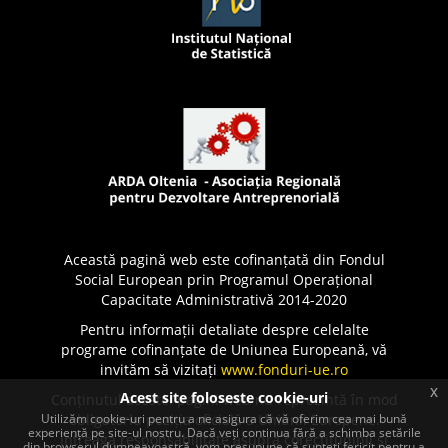
Această pagină web este cofinanțată din Fondul
Social European prin Programul Operațional
Capacitate Administrativă 2014-2020
Pentru informații detaliate despre celelalte
programe cofinanțate de Uniunea Europeană, vă
invităm să vizitați
www.fonduri-ue.ro
x
Acest site foloseste cookie-uri
Conținutul acestei pagini web nu reprezintă în mod
Utilizăm cookie-uri pentru a ne asigura că vă oferim cea mai bună
obligatoriu poziția oficială a Uniunii Europene.
experiență pe site-ul nostru. Dacă veți continua fără a schimba setările
Întreaga responsabilitate asupra corectitudinii și
din browserul dumneavoastră, vom presupune că sunteți fericit pentru a