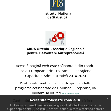
Această pagină web este cofinanțată din Fondul
Social European prin Programul Operațional
Capacitate Administrativă 2014-2020
Pentru informații detaliate despre celelalte
programe cofinanțate de Uniunea Europeană, vă
invităm să vizitați
www.fonduri-ue.ro
x
Acest site foloseste cookie-uri
Conținutul acestei pagini web nu reprezintă în mod
Utilizăm cookie-uri pentru a ne asigura că vă oferim cea mai bună
obligatoriu poziția oficială a Uniunii Europene.
experiență pe site-ul nostru. Dacă veți continua fără a schimba setările
Întreaga responsabilitate asupra corectitudinii și