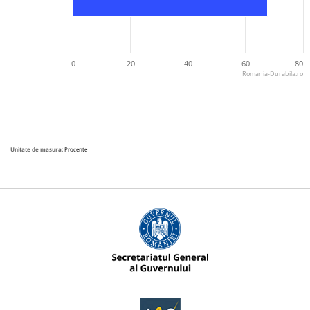
0
20
40
60
80
Romania-Durabila.ro
Unitate de masura:
Procente