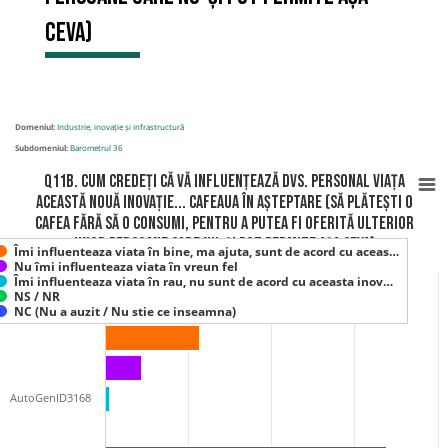
ceva)
Domeniul:
Industrie, inovație și infrastructură
Subdomeniul:
Barometrul 36
Q11B. Cum credeți că vă influențează Dvs. personal viața
această nouă inovație... Cafeaua în așteptare (să plătești o
cafea fără să o consumi, pentru a putea fi oferită ulterior
unor persoane care nu-și pot permite așa ceva)
Îmi influenteaza viata în bine, ma ajuta, sunt de acord cu aceas…
Nu îmi influenteaza viata în vreun fel
Îmi influenteaza viata în rau, nu sunt de acord cu aceasta inov…
NS / NR
NC (Nu a auzit / Nu stie ce inseamna)
AutoGenID3168