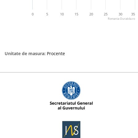
0
5
10
15
20
25
30
35
Romania-Durabila.ro
Unitate de masura:
Procente