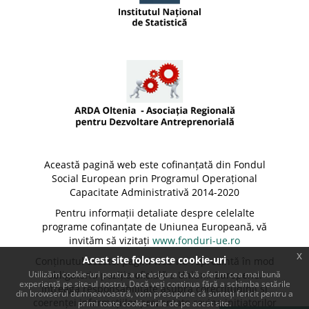
Această pagină web este cofinanțată din Fondul
Social European prin Programul Operațional
Capacitate Administrativă 2014-2020
Pentru informații detaliate despre celelalte
programe cofinanțate de Uniunea Europeană, vă
invităm să vizitați
www.fonduri-ue.ro
x
Acest site foloseste cookie-uri
Conținutul acestei pagini web nu reprezintă în mod
Utilizăm cookie-uri pentru a ne asigura că vă oferim cea mai bună
obligatoriu poziția oficială a Uniunii Europene.
experiență pe site-ul nostru. Dacă veți continua fără a schimba setările
Întreaga responsabilitate asupra corectitudinii și
din browserul dumneavoastră, vom presupune că sunteți fericit pentru a
coerenței informațiilor prezentate revine inițiatorilor
primi toate cookie-urile de pe acest site.