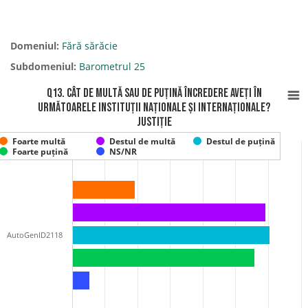
Domeniul:
Fără sărăcie
Subdomeniul:
Barometrul 25
Q13. Cât de multă sau de puțină încredere aveți în
următoarele instituții naționale și internaționale?
Justiție
Foarte multă
Destul de multă
Destul de puțină
Foarte puțină
NS/NR
AutoGenID2118