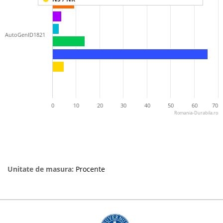
AutoGenID1821
0
10
20
30
40
50
60
70
Romania-Durabila.ro
Unitate de masura:
Procente