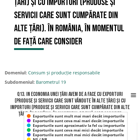
țări) și cu importuri (produse și
servicii care sunt cumpărate din
alte țări). În România, în momentul
de față care consider
Domeniul:
Consum și producție responsabile
Subdomeniul:
Barometrul 19
Q13. In economia unei țări avem de a face cu exporturi
(produse și servicii care sunt vândute în alte țări) și cu
importuri (produse și servicii care sunt cumpărate din alte
țări). În România, în momentul de față care consider
Exporturile sunt mult mai mari decât importurile
Exporturile sunt ceva mai mari decât importurile
Exporturile sunt aproximativ la fel cu importurile
Exporturile sunt ceva mai mici decât importurile
Exporturile sunt mult mai mici decât importurile
NS / NR