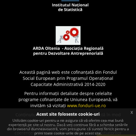
Această pagină web este cofinanțată din Fondul
Social European prin Programul Operațional
Capacitate Administrativă 2014-2020
Pentru informații detaliate despre celelalte
programe cofinanțate de Uniunea Europeană, vă
invităm să vizitați
www.fonduri-ue.ro
x
Acest site foloseste cookie-uri
Conținutul acestei pagini web nu reprezintă în mod
Utilizăm cookie-uri pentru a ne asigura că vă oferim cea mai bună
obligatoriu poziția oficială a Uniunii Europene.
experiență pe site-ul nostru. Dacă veți continua fără a schimba setările
Întreaga responsabilitate asupra corectitudinii și
din browserul dumneavoastră, vom presupune că sunteți fericit pentru a
coerenței informațiilor prezentate revine inițiatorilor
primi toate cookie-urile de pe acest site.