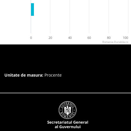
0
20
40
60
80
100
Romania-Durabila.ro
Unitate de masura:
Procente