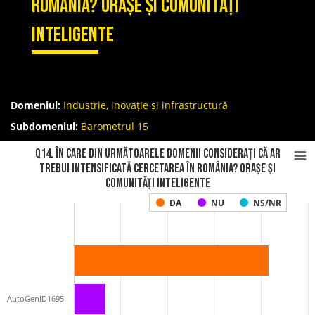
România? Orașe și comunități
inteligente
Domeniul:
Industrie, inovație și infrastructură
Subdomeniul:
Barometrul 15
Q14. În care din următoarele domenii considerați că ar
trebui intensificată cercetarea în România? Orașe și
comunități inteligente
DA
NU
NS/NR
AutoGenID1695