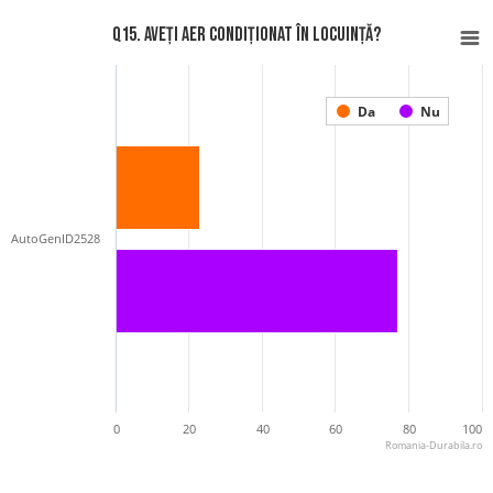
Q15. Aveți aer condiționat în locuință?
Da
Nu
AutoGenID2528
0
20
40
60
80
100
Romania-Durabila.ro