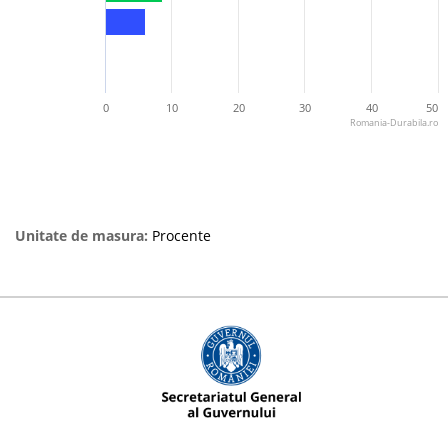
0
10
20
30
40
50
Romania-Durabila.ro
Unitate de masura:
Procente