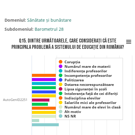
Domeniul:
Sănătate și bunăstare
Subdomeniul:
Barometrul 28
Q15. Dintre următoarele, care considerați că este
principala problemă a sistemului de educație din România?
Corupția
Numărul mare de materii
Indiferența profesorilor
Incompetența profesorilor
Politizarea
Dotarea necorespunzătoare
Lipsa siguranței în școli
Intoleranța față de cei diferiți
Indisciplina elevilor
AutoGenID2251
Salariile mici ale profesorilor
Numărul mare de elevi în clasă
Alt motiv
NS NR