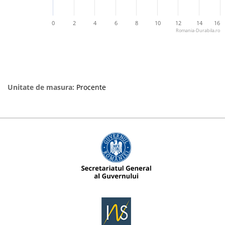
0
2
4
6
8
10
12
14
16
Romania-Durabila.ro
Unitate de masura:
Procente