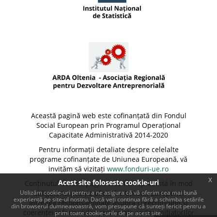
Această pagină web este cofinanțată din Fondul
Social European prin Programul Operațional
Capacitate Administrativă 2014-2020
Pentru informații detaliate despre celelalte
programe cofinanțate de Uniunea Europeană, vă
invităm să vizitați
www.fonduri-ue.ro
x
Acest site foloseste cookie-uri
Conținutul acestei pagini web nu reprezintă în mod
Utilizăm cookie-uri pentru a ne asigura că vă oferim cea mai bună
obligatoriu poziția oficială a Uniunii Europene.
experiență pe site-ul nostru. Dacă veți continua fără a schimba setările
Întreaga responsabilitate asupra corectitudinii și
din browserul dumneavoastră, vom presupune că sunteți fericit pentru a
coerenței informațiilor prezentate revine inițiatorilor
primi toate cookie-urile de pe acest site.