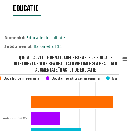
educatie
Domeniul:
Educație de calitate
Subdomeniul:
Barometrul 34
Q16. Ati auzit de urmatoarele exemple de EDUCATIE
INTELIGENTA Folosirea realitatii virtuale si a realitatii
augmentate în actul de educatie
Da, știu ce înseamnă
Da, dar nu știu ce înseamnă
Nu
AutoGenID2806