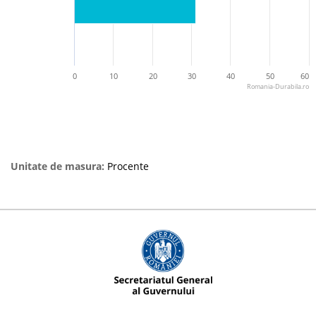
0
10
20
30
40
50
60
Romania-Durabila.ro
Unitate de masura:
Procente