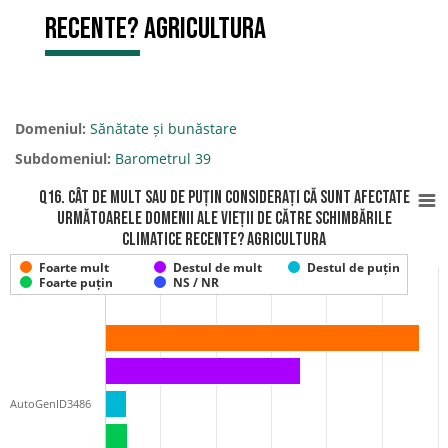
recente? Agricultura
Domeniul:
Sănătate și bunăstare
Subdomeniul:
Barometrul 39
Q16. Cât de mult sau de puțin considerați că sunt afectate
următoarele domenii ale vieții de către schimbările
climatice recente? Agricultura
Foarte mult
Destul de mult
Destul de puțin
Foarte puțin
NS / NR
AutoGenID3486