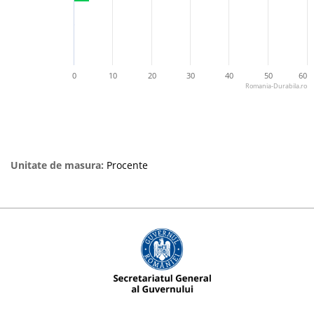
0
10
20
30
40
50
60
Romania-Durabila.ro
Unitate de masura:
Procente