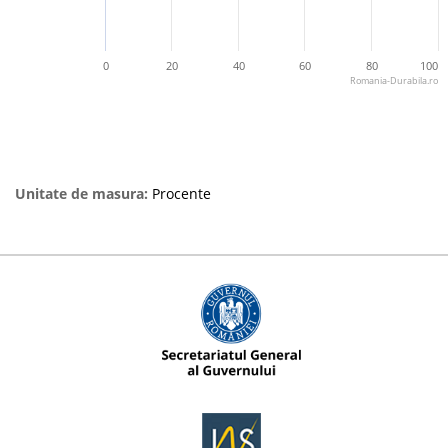
0
20
40
60
80
100
Romania-Durabila.ro
Unitate de masura:
Procente