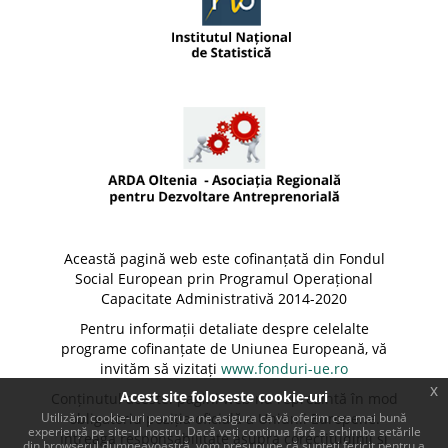
Această pagină web este cofinanțată din Fondul
Social European prin Programul Operațional
Capacitate Administrativă 2014-2020
Pentru informații detaliate despre celelalte
programe cofinanțate de Uniunea Europeană, vă
invităm să vizitați
www.fonduri-ue.ro
x
Acest site foloseste cookie-uri
Conținutul acestei pagini web nu reprezintă în mod
Utilizăm cookie-uri pentru a ne asigura că vă oferim cea mai bună
obligatoriu poziția oficială a Uniunii Europene.
experiență pe site-ul nostru. Dacă veți continua fără a schimba setările
Întreaga responsabilitate asupra corectitudinii și
din browserul dumneavoastră, vom presupune că sunteți fericit pentru a