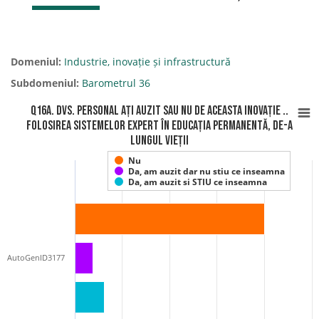
Domeniul:
Industrie, inovație și infrastructură
Subdomeniul:
Barometrul 36
Q16A. Dvs. personal ați auzit sau nu de aceasta inovație ..
Folosirea sistemelor expert în educația permanentă, de-a
lungul vieții
Nu
Da, am auzit dar nu stiu ce inseamna
Da, am auzit si STIU ce inseamna
AutoGenID3177