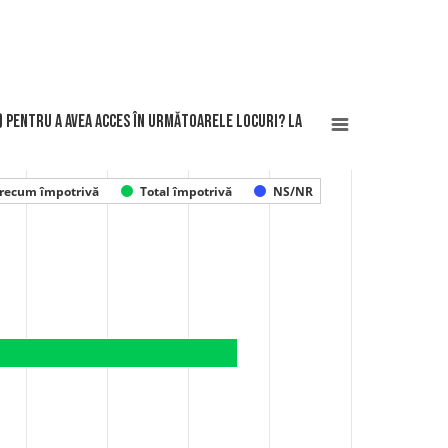
) pentru a avea acces în următoarele locuri? La
recum împotrivă
Total împotrivă
NS/NR