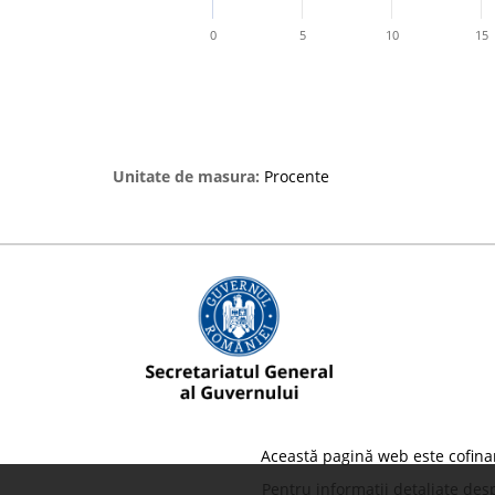
0
5
10
15
Unitate de masura:
Procente
Această pagină web este cofina
Pentru informații detaliate des