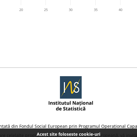
20
25
30
35
40
nțată din Fondul Social European prin Programul Operațional Capa
Acest site foloseste cookie-uri
pre celelalte programe cofinanțate de Uniunea Europeană, vă invită