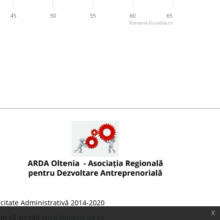
45
50
55
60
65
Romania-Durabila.ro
citate Administrativă 2014-2020
x
m să vizitați
www.fonduri-ue.ro