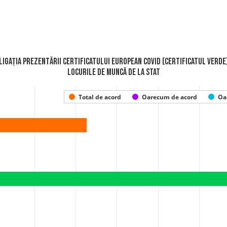
bligația prezentării Certificatului European Covid (certificatul verde
locurile de muncă de la stat
Total de acord
Oarecum de acord
Oa