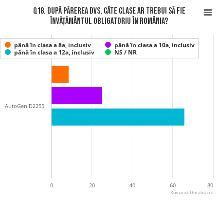
Q18. După părerea Dvs, câte clase ar trebui să fie
învățământul obligatoriu în România?
până în clasa a 8a, inclusiv
până în clasa a 10a, inclusiv
până în clasa a 12a, inclusiv
NS / NR
AutoGenID2255
0
20
40
60
80
Romania-Durabila.ro