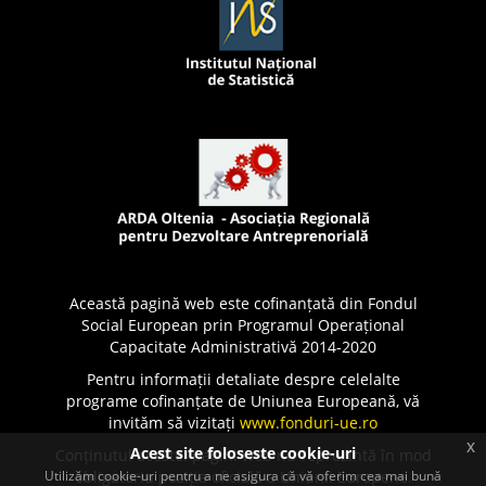
Această pagină web este cofinanțată din Fondul
Social European prin Programul Operațional
Capacitate Administrativă 2014-2020
Pentru informații detaliate despre celelalte
programe cofinanțate de Uniunea Europeană, vă
invităm să vizitați
www.fonduri-ue.ro
x
Acest site foloseste cookie-uri
Conținutul acestei pagini web nu reprezintă în mod
Utilizăm cookie-uri pentru a ne asigura că vă oferim cea mai bună
obligatoriu poziția oficială a Uniunii Europene.