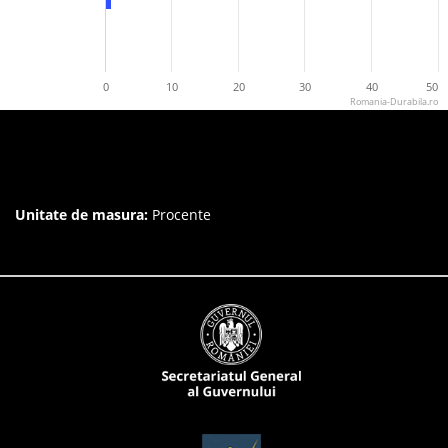
0
10
20
30
40
50
Romania-Durabila.ro
Unitate de masura:
Procente