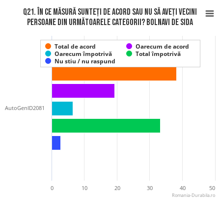
Q21. În ce măsură sunteți de acord sau nu să aveți vecini
persoane din următoarele categorii? Bolnavi de SIDA
Total de acord
Oarecum de acord
Oarecum împotrivă
Total împotrivă
Nu stiu / nu raspund
AutoGenID2081
0
10
20
30
40
50
Romania-Durabila.ro