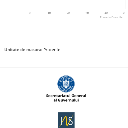
0
10
20
30
40
50
Romania-Durabila.ro
Unitate de masura:
Procente