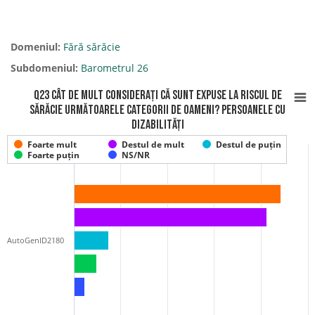
Domeniul:
Fără sărăcie
Subdomeniul:
Barometrul 26
Q23 Cât de mult considerați că sunt expuse la riscul de
sărăcie următoarele categorii de oameni? Persoanele cu
dizabilități
Foarte mult
Destul de mult
Destul de puțin
Foarte puțin
NS/NR
AutoGenID2180