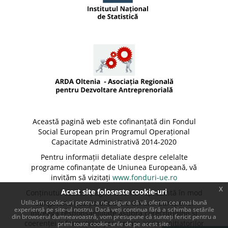
Această pagină web este cofinanțată din Fondul
Social European prin Programul Operațional
Capacitate Administrativă 2014-2020
Pentru informații detaliate despre celelalte
programe cofinanțate de Uniunea Europeană, vă
invităm să vizitați
www.fonduri-ue.ro
x
Acest site foloseste cookie-uri
Conținutul acestei pagini web nu reprezintă în mod
Utilizăm cookie-uri pentru a ne asigura că vă oferim cea mai bună
obligatoriu poziția oficială a Uniunii Europene.
experiență pe site-ul nostru. Dacă veți continua fără a schimba setările
Întreaga responsabilitate asupra corectitudinii și
din browserul dumneavoastră, vom presupune că sunteți fericit pentru a
coerenței informațiilor prezentate revine inițiatorilor
primi toate cookie-urile de pe acest site.