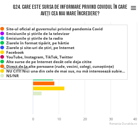
Q24. Care este sursa de informare privind Covidul în care
aveți cea mai mare încredere?
Site-ul oficial al guvernului privind pandemia Covid
Emisiunile și știrile de la televizor
Emisiunile și știrile de la radio
Ziarele în format tipărit, pe hârtie
Ziarele și site-uri de știri, pe Internet
Facebook
YouTube, Instagram, TikTok, Twitter
Alte surse de pe Internet decât cele deja citite
Direct de la alte persoane (rude, vecini, colegi, cunoștințe)
AutoGenID2368
NU CITI! Nici una din cele de mai sus, nu mă interesează subie…
NS/NR
0
10
20
30
40
Romania-Durabila.ro