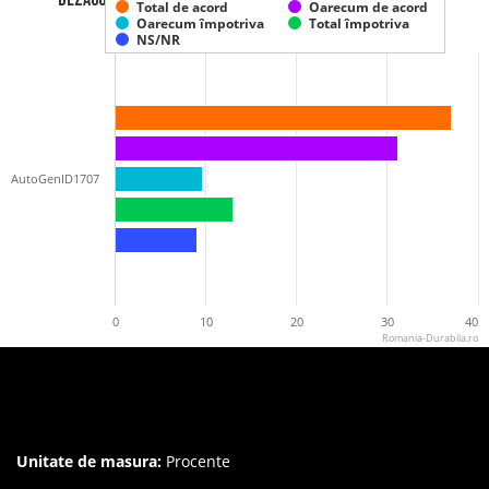
Total de acord
Oarecum de acord
domeniul stiintific si tehnolo
Oarecum împotriva
Total împotriva
NS/NR
AutoGenID1707
0
10
20
30
40
Romania-Durabila.ro
Unitate de masura:
Procente