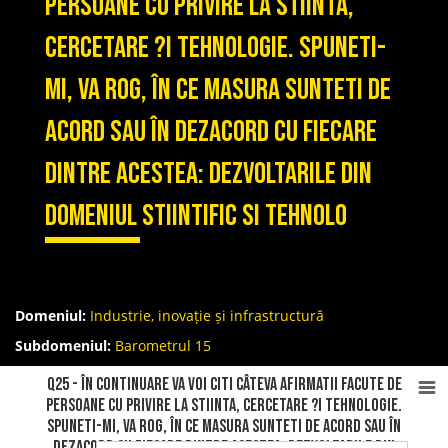
persoane cu privire la stiinta,
cercetare ?i tehnologie. Spuneti-
mi, va rog, în ce masura sunteti de
acord sau în dezacord cu fiecare
dintre acestea: Dezvoltarile din
domeniul stiintific si tehnolo
Domeniul:
Industrie, inovație și infrastructură
Subdomeniul:
Barometrul 15
Q25 - În continuare va voi citi câteva afirmatii facute de
persoane cu privire la stiinta, cercetare ?i tehnologie.
Spuneti-mi, va rog, în ce masura sunteti de acord sau în
dezacord cu fiecare dintre acestea: Dezvoltarile din