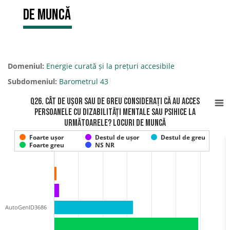
de muncă
Domeniul:
Energie curată și la prețuri accesibile
Subdomeniul:
Barometrul 43
Q26. Cât de ușor sau de greu considerați că au acces
persoanele cu DIZABILITĂȚI MENTALE SAU PSIHICE la
următoarele? Locuri de muncă
Foarte ușor
Destul de ușor
Destul de greu
Foarte greu
NS NR
AutoGenID3686