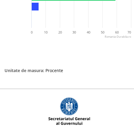
0
10
20
30
40
50
60
70
Romania-Durabila.ro
Unitate de masura:
Procente