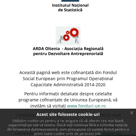
Această pagină web este cofinanțată din Fondul
Social European prin Programul Operațional
Capacitate Administrativă 2014-2020
Pentru informații detaliate despre celelalte
programe cofinanțate de Uniunea Europeană, vă
invităm să vizitați
www.fonduri-ue.ro
x
Acest site foloseste cookie-uri
Conținutul acestei pagini web nu reprezintă în mod
Utilizăm cookie-uri pentru a ne asigura că vă oferim cea mai bună
obligatoriu poziția oficială a Uniunii Europene.
experiență pe site-ul nostru. Dacă veți continua fără a schimba setările
Întreaga responsabilitate asupra corectitudinii și
din browserul dumneavoastră, vom presupune că sunteți fericit pentru a
coerenței informațiilor prezentate revine inițiatorilor
primi toate cookie-urile de pe acest site.