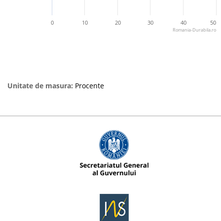
0
10
20
30
40
50
Romania-Durabila.ro
Unitate de masura:
Procente