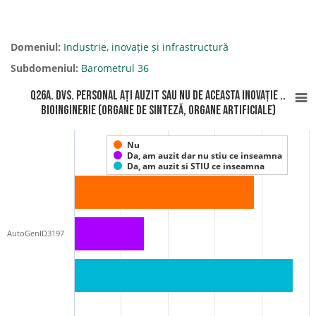
Domeniul:
Industrie, inovație și infrastructură
Subdomeniul:
Barometrul 36
Q26A. Dvs. personal ați auzit sau nu de aceasta inovație ..
Bioinginerie (organe de sinteză, organe artificiale)
Nu
Da, am auzit dar nu stiu ce inseamna
Da, am auzit si STIU ce inseamna
AutoGenID3197