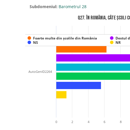
Subdomeniul:
Barometrul 28
Q27. În România, câte școli 
Foarte multe din școlile din România
Destul d
NS
NR
AutoGenID2264
0
2
4
6
8