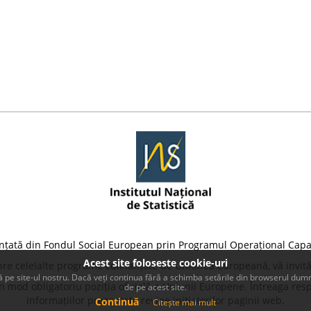
nțată din Fondul Social European prin Programul Operațional Capa
Acest site foloseste cookie-uri
pre celelalte programe cofinanțate de Uniunea Europeană, vă invită
 pe site-ul nostru. Dacă veți continua fără a schimba setările din browserul dumn
 mod obligatoriu poziția oficială a Uniunii Europene. Întreaga resp
de pe acest site.
informațiilor prezentate revine inițiatorilor paginii web.
Continuă
Citește mai mult