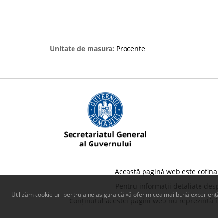
Unitate de masura:
Procente
Această pagină web este cofina
Pentru informații detaliate des
Utilizăm cookie-uri pentru a ne asigura că vă oferim cea mai bună experiență
Conținutul acestei pagini web nu reprezintă în