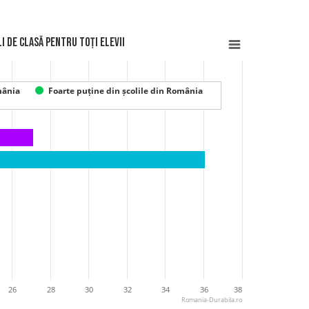
i de clasă pentru toți elevii
mânia
Foarte puține din școlile din România
26
28
30
32
34
36
38
Romania-Durabila.ro