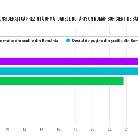
considerați că prezintă următoarele dotări? Un număr suficient de săl
e multe din școlile din România
Destul de puține din școlile din Ro
10
12
14
16
18
20
22
24