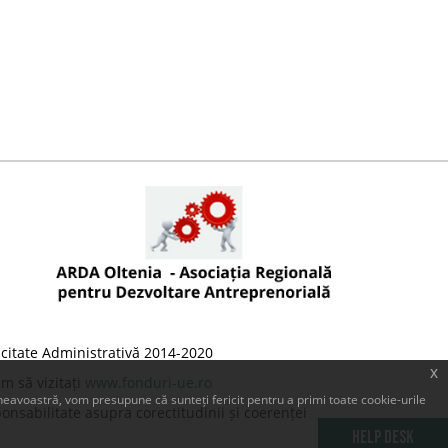
citate Administrativă 2014-2020
x
m să vizitați
www.fonduri-ue.ro
eavoastră, vom presupune că sunteți fericit pentru a primi toate cookie-urile
onsabilitate asupra corectitudinii și coerenței
Help Desk