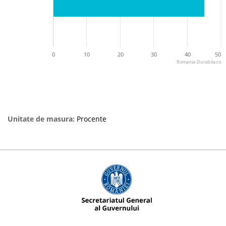
0
10
20
30
40
50
Romania-Durabila.ro
Unitate de masura:
Procente