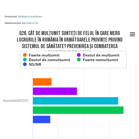
Domeniul:
Sănătate și bunăstare
Subdomeniul:
Barometrul 30
Q28. Cât de mulțumit sunteți de felul în care merg
lucrurile în România în următoarele privințe privind
sistemul de sănătate? Prevenirea și combaterea
consumului de alcool
Foarte mulțumit
Destul de mulțumit
Destul de nemulțumit
Foarte nemulțumit
NS/NR
AutoGenID2372