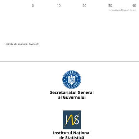
0
10
20
30
40
Romania-Durabila.ro
Unitate de masura:
Procente