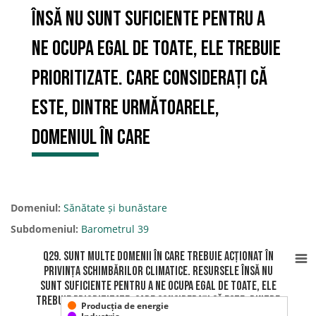
însă nu sunt suficiente pentru a
ne ocupa egal de toate, ele trebuie
prioritizate. Care considerați că
este, dintre următoarele,
domeniul în care
Domeniul:
Sănătate și bunăstare
Subdomeniul:
Barometrul 39
Q29. Sunt multe domenii în care trebuie acționat în
privința schimbărilor climatice. Resursele însă nu
sunt suficiente pentru a ne ocupa egal de toate, ele
trebuie prioritizate. Care considerați că este, dintre
Producția de energie
următoarele, domeniul în care