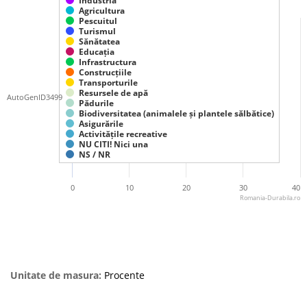
Industria
Agricultura
Pescuitul
Turismul
Sănătatea
Educația
Infrastructura
Construcțiile
Transporturile
Resursele de apă
AutoGenID3499
Pădurile
Biodiversitatea (animalele și plantele sălbătice)
Asigurările
Activitățile recreative
NU CITI! Nici una
NS / NR
0
10
20
30
40
Romania-Durabila.ro
Unitate de masura:
Procente