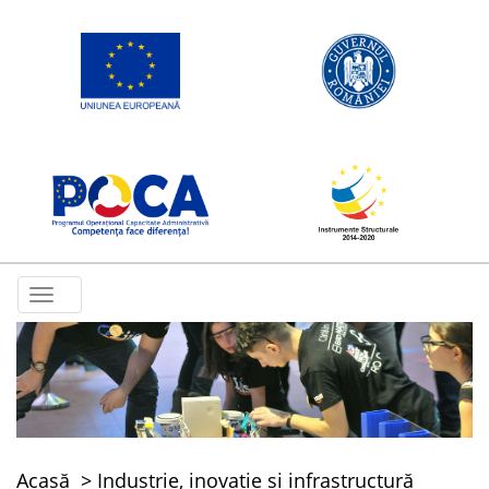
Toggle
navigation
Acasă
Industrie, inovație și infrastructură