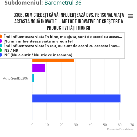
Subdomeniul:
Barometrul 36
Q30B. Cum credeți că vă influențează Dvs. personal viața
această nouă inovație ... Metode inovative de creștere a
productivității muncii
Îmi influenteaza viata în bine, ma ajuta, sunt de acord cu aceas…
Nu îmi influenteaza viata în vreun fel
Îmi influenteaza viata în rau, nu sunt de acord cu aceasta inov…
NS / NR
NC (Nu a auzit / Nu stie ce inseamna)
AutoGenID3206
0
10
20
30
40
50
60
70
Romania-Durabila.ro