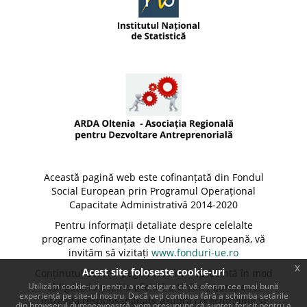
Această pagină web este cofinanțată din Fondul
Social European prin Programul Operațional
Capacitate Administrativă 2014-2020
Pentru informații detaliate despre celelalte
programe cofinanțate de Uniunea Europeană, vă
invităm să vizitați
www.fonduri-ue.ro
x
Acest site foloseste cookie-uri
Conținutul acestei pagini web nu reprezintă în mod
Utilizăm cookie-uri pentru a ne asigura că vă oferim cea mai bună
obligatoriu poziția oficială a Uniunii Europene.
experiență pe site-ul nostru. Dacă veți continua fără a schimba setările
Întreaga responsabilitate asupra corectitudinii și
din browserul dumneavoastră, vom presupune că sunteți fericit pentru a