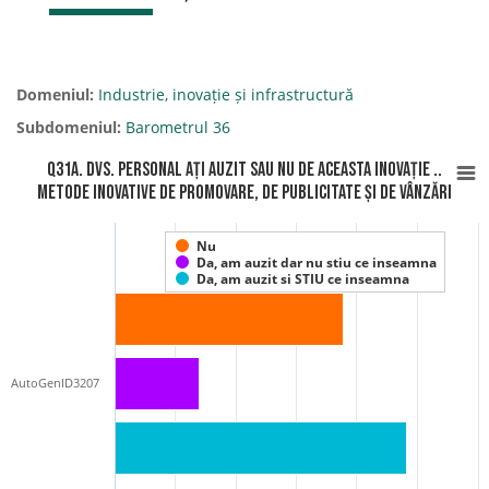
Domeniul:
Industrie, inovație și infrastructură
Subdomeniul:
Barometrul 36
Q31A. Dvs. personal ați auzit sau nu de aceasta inovație ..
Metode inovative de promovare, de publicitate și de vânzări
Nu
Da, am auzit dar nu stiu ce inseamna
Da, am auzit si STIU ce inseamna
AutoGenID3207