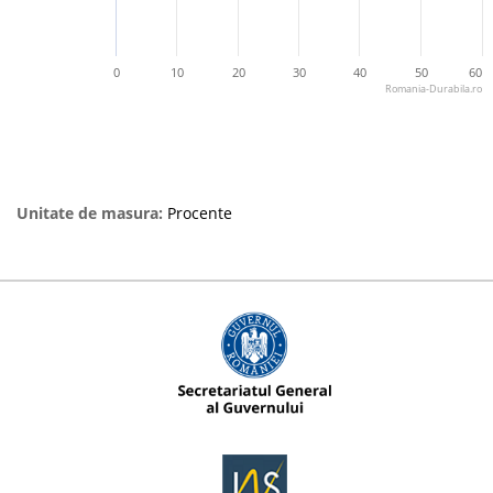
0
10
20
30
40
50
60
Romania-Durabila.ro
Unitate de masura:
Procente