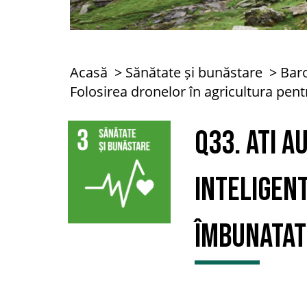
Acasă
Sănătate și bunăstare
Bar
Folosirea dronelor în agricultura pen
Q33. Ati 
INTELIGEN
îmbunatat