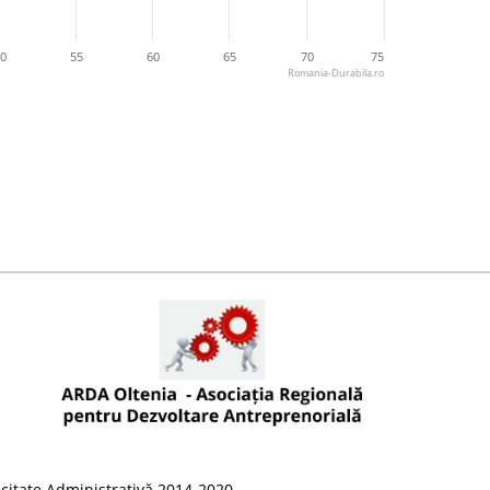
0
55
60
65
70
75
Romania-Durabila.ro
citate Administrativă 2014-2020