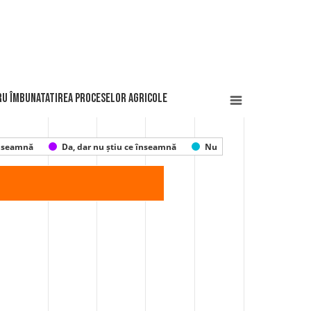
tru îmbunatatirea proceselor agricole
înseamnă
Da, dar nu știu ce înseamnă
Nu