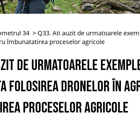
ometrul 34
Q33. Ati auzit de urmatoarele ex
tru îmbunatatirea proceselor agricole
auzit de urmatoarele exempl
TA Folosirea dronelor în ag
irea proceselor agricole