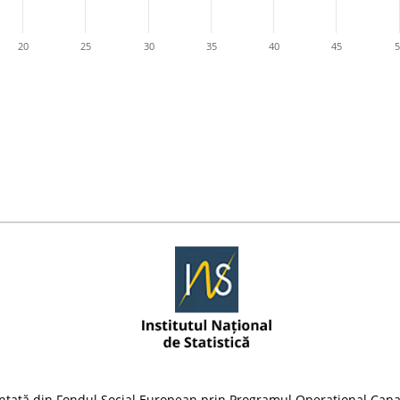
20
25
30
35
40
45
5
nțată din Fondul Social European prin Programul Operațional Capa