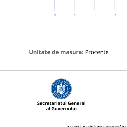
0
5
10
15
Unitate de masura:
Procente
Această pagină web este cofina