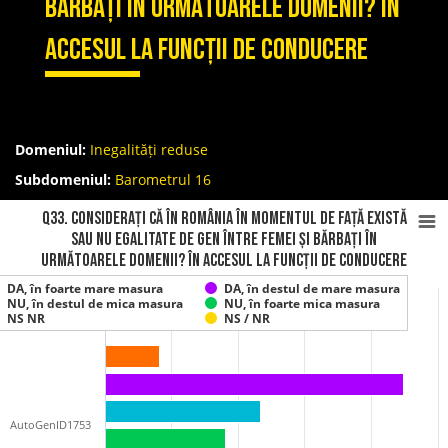
bărbați în următoarele domenii? În
accesul la funcții de conducere
Domeniul:
Inegalități reduse
Subdomeniul:
Barometrul 16
Q33. Considerați că în România în momentul de față există
sau nu egalitate de gen între femei și bărbați în
următoarele domenii? În accesul la funcții de conducere
DA, în foarte mare masura
DA, în destul de mare masura
NU, în destul de mica masura
NU, în foarte mica masura
NS NR
NS / NR
AutoGenID1753