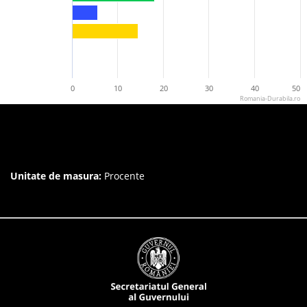
0
10
20
30
40
50
Romania-Durabila.ro
Unitate de masura:
Procente