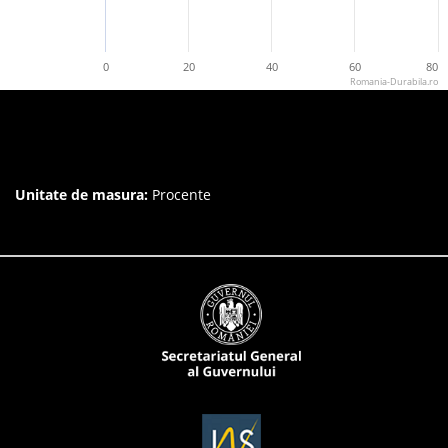
0
20
40
60
80
Romania-Durabila.ro
Unitate de masura:
Procente