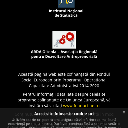
Această pagină web este cofinanțată din Fondul
Social European prin Programul Operațional
Capacitate Administrativă 2014-2020
Pentru informații detaliate despre celelalte
programe cofinanțate de Uniunea Europeană, vă
invităm să vizitați
www.fonduri-ue.ro
x
Acest site foloseste cookie-uri
Conținutul acestei pagini web nu reprezintă în mod
Utilizăm cookie-uri pentru a ne asigura că vă oferim cea mai bună
obligatoriu poziția oficială a Uniunii Europene.
experiență pe site-ul nostru. Dacă veți continua fără a schimba setările
Întreaga responsabilitate asupra corectitudinii și
din browserul dumneavoastră, vom presupune că sunteți fericit pentru a