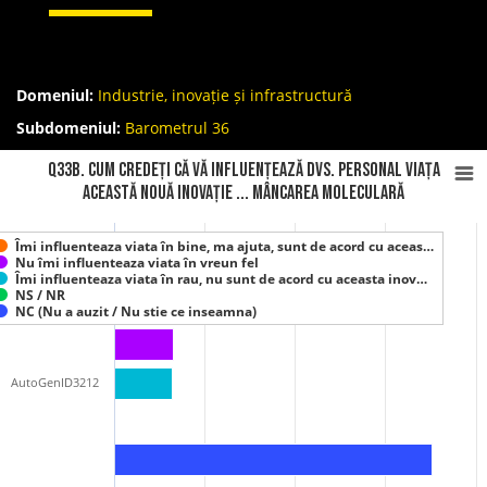
Domeniul:
Industrie, inovație și infrastructură
Subdomeniul:
Barometrul 36
Q33B. Cum credeți că vă influențează Dvs. personal viața
această nouă inovație ... Mâncarea moleculară
Îmi influenteaza viata în bine, ma ajuta, sunt de acord cu aceas…
Nu îmi influenteaza viata în vreun fel
Îmi influenteaza viata în rau, nu sunt de acord cu aceasta inov…
NS / NR
NC (Nu a auzit / Nu stie ce inseamna)
AutoGenID3212