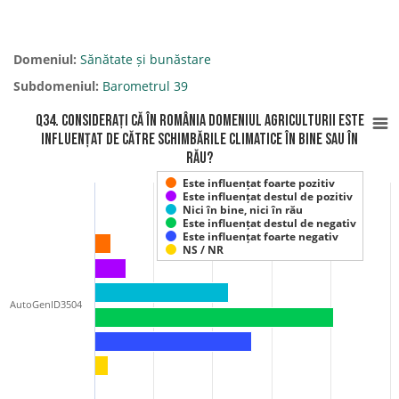
Domeniul:
Sănătate și bunăstare
Subdomeniul:
Barometrul 39
Q34. Considerați că în România domeniul agriculturii este
influențat de către schimbările climatice în bine sau în
rău?
Este influențat foarte pozitiv
Este influențat destul de pozitiv
Nici în bine, nici în rău
Este influențat destul de negativ
Este influențat foarte negativ
NS / NR
AutoGenID3504