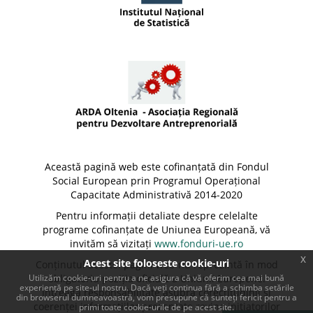
Această pagină web este cofinanțată din Fondul
Social European prin Programul Operațional
Capacitate Administrativă 2014-2020
Pentru informații detaliate despre celelalte
programe cofinanțate de Uniunea Europeană, vă
invităm să vizitați
www.fonduri-ue.ro
x
Acest site foloseste cookie-uri
Conținutul acestei pagini web nu reprezintă în mod
Utilizăm cookie-uri pentru a ne asigura că vă oferim cea mai bună
obligatoriu poziția oficială a Uniunii Europene.
experiență pe site-ul nostru. Dacă veți continua fără a schimba setările
Întreaga responsabilitate asupra corectitudinii și
din browserul dumneavoastră, vom presupune că sunteți fericit pentru a
coerenței informațiilor prezentate revine inițiatorilor
primi toate cookie-urile de pe acest site.