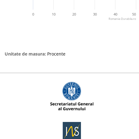
0
10
20
30
40
50
Romania-Durabila.ro
Unitate de masura:
Procente