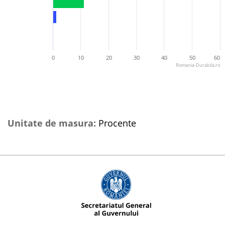
0
10
20
30
40
50
60
Romania-Durabila.ro
Unitate de masura:
Procente