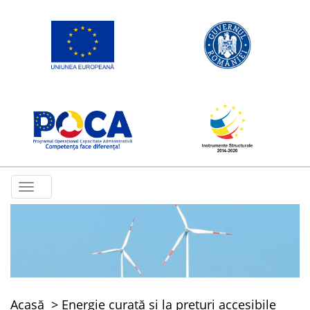
Toggle
navigation
Acasă
Energie curată și la prețuri accesibile