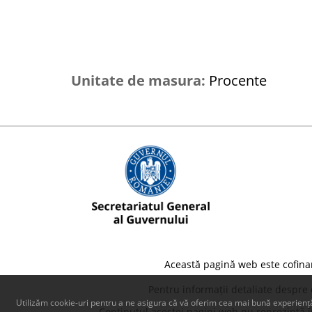
Unitate de masura:
Procente
Această pagină web este cofina
Pentru informații detaliate despre
Utilizăm cookie-uri pentru a ne asigura că vă oferim cea mai bună experiență
Conținutul acestei pagini web nu reprezintă în