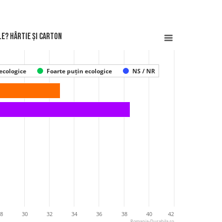
e? Hârtie și carton
ecologice
Foarte puțin ecologice
NS / NR
8
30
32
34
36
38
40
42
Romania-Durabila.ro