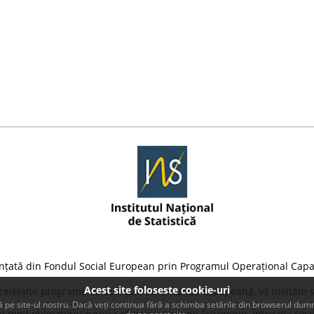
nțată din Fondul Social European prin Programul Operațional Capa
Acest site foloseste cookie-uri
 celelalte programe cofinanțate de Uniunea Europeană, vă invităm să
 pe site-ul nostru. Dacă veți continua fără a schimba setările din browserul dumn
 mod obligatoriu poziția oficială a Uniunii Europene. Întreaga resp