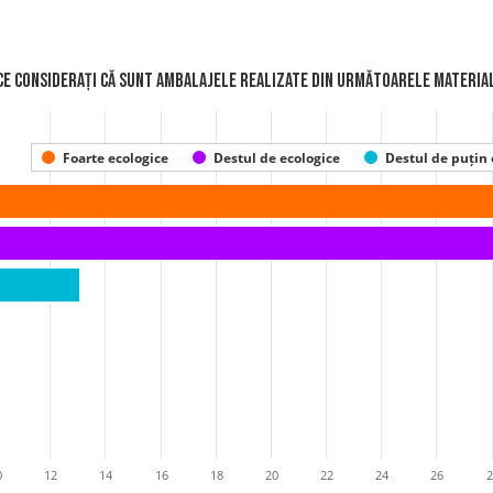
ice considerați că sunt ambalajele realizate din următoarele material
Foarte ecologice
Destul de ecologice
Destul de puțin 
0
12
14
16
18
20
22
24
26
2