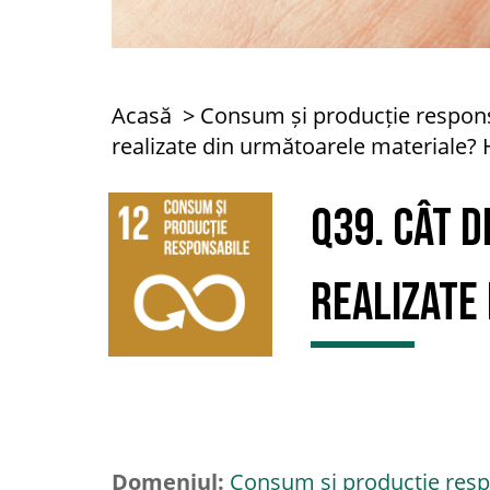
Acasă
Consum și producție respon
realizate din următoarele materiale? H
Q39. Cât 
realizate
Domeniul:
Consum și producție resp