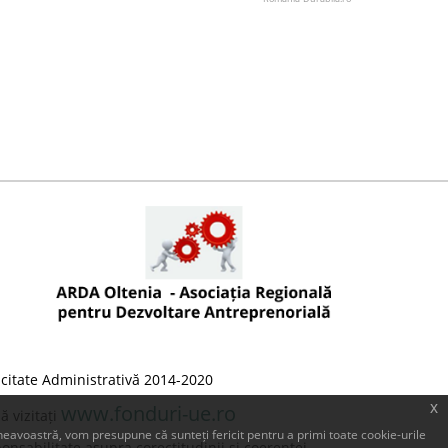
citate Administrativă 2014-2020
x
www.fonduri-ue.ro
 vizitați
eavoastră, vom presupune că sunteți fericit pentru a primi toate cookie-urile
onsabilitate asupra corectitudinii și coerenței