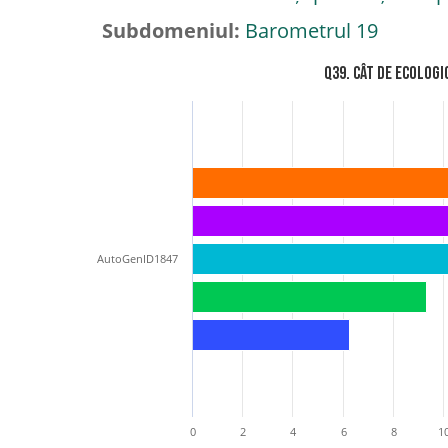
Subdomeniul:
Barometrul 19
Q39. Cât de ecolog
AutoGenID1847
0
2
4
6
8
1