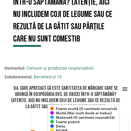
într-o săptămână? (Atenție, aici
nu includem coji de legume sau ce
rezultă de la gătit sau părțile
care nu sunt comestib
Domeniul:
Consum și producție responsabile
Subdomeniul:
Barometrul 19
Q4. Care apreciați că este cantitatea de mâncare care se
aruncă în gospodăria dvs. de obicei într-o săptămână?
(Atenție, aici nu includem coji de legume sau ce rezultă de
la gătit sau părțile care nu sunt comestib
Foarte multă (O cantitate excesivă)
Multă (Mai mult decât ar trebui)
Moderată (O cantitate rezonabilă)
Foarte puțină
Deloc
NS/NR