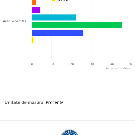
AutoGenID1805
0
10
20
30
40
50
Romania-Durabila.ro
Unitate de masura:
Procente