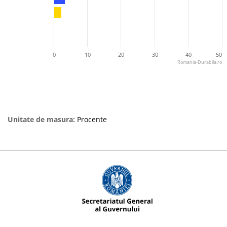
0
10
20
30
40
50
Romania-Durabila.ro
Unitate de masura:
Procente