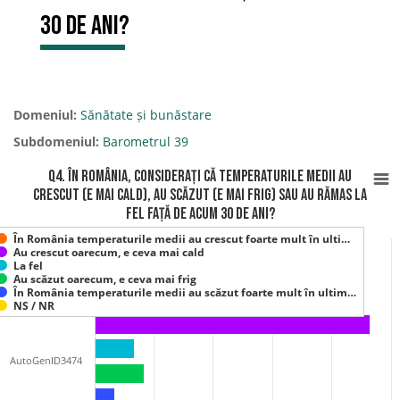
30 de ani?
Domeniul:
Sănătate și bunăstare
Subdomeniul:
Barometrul 39
Q4. În România, considerați că temperaturile medii au
crescut (e mai cald), au scăzut (e mai frig) sau au rămas la
fel față de acum 30 de ani?
În România temperaturile medii au crescut foarte mult în ulti…
Au crescut oarecum, e ceva mai cald
La fel
Au scăzut oarecum, e ceva mai frig
În România temperaturile medii au scăzut foarte mult în ultim…
NS / NR
AutoGenID3474