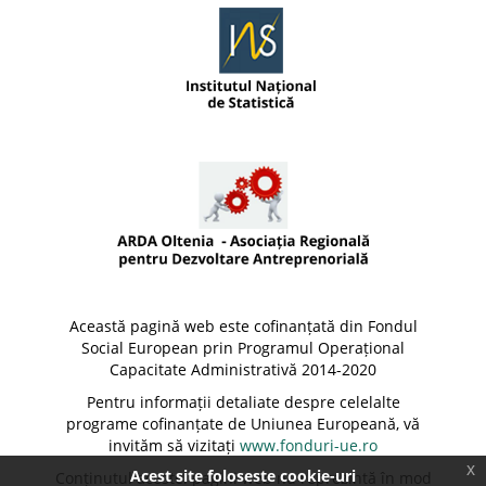
Această pagină web este cofinanțată din Fondul
Social European prin Programul Operațional
Capacitate Administrativă 2014-2020
Pentru informații detaliate despre celelalte
programe cofinanțate de Uniunea Europeană, vă
invităm să vizitați
www.fonduri-ue.ro
x
Acest site foloseste cookie-uri
Conținutul acestei pagini web nu reprezintă în mod