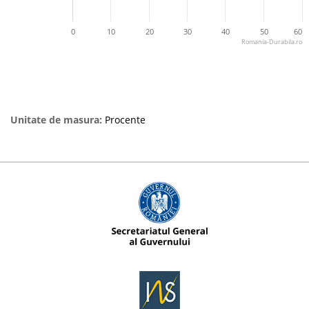
0
10
20
30
40
50
60
Romania-Durabila.ro
Unitate de masura:
Procente