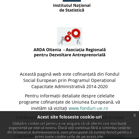
Această pagină web este cofinanțată din Fondul
Social European prin Programul Operațional
Capacitate Administrativă 2014-2020
Pentru informații detaliate despre celelalte
programe cofinanțate de Uniunea Europeană, vă
invităm să vizitați
www.fonduri-ue.ro
x
Acest site foloseste cookie-uri
Conținutul acestei pagini web nu reprezintă în mod
Utilizăm cookie-uri pentru a ne asigura că vă oferim cea mai bună
obligatoriu poziția oficială a Uniunii Europene.
experiență pe site-ul nostru. Dacă veți continua fără a schimba setările
Întreaga responsabilitate asupra corectitudinii și
din browserul dumneavoastră, vom presupune că sunteți fericit pentru a
coerenței informațiilor prezentate revine inițiatorilor
primi toate cookie-urile de pe acest site.