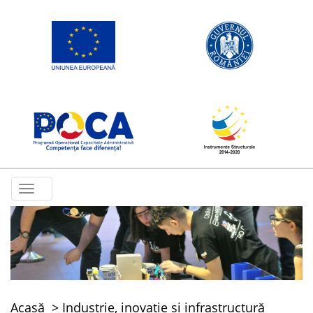
Toggle
navigation
Acasă
Industrie, inovație și infrastructură