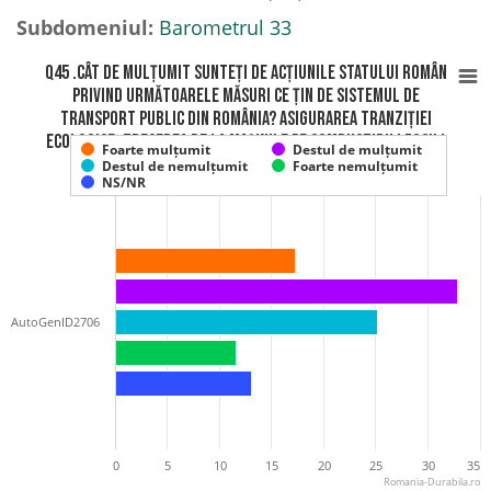
Subdomeniul:
Barometrul 33
Q45 .Cât de mulțumit sunteți de acțiunile statului român
privind următoarele măsuri ce țin de sistemul de
transport public din România? Asigurarea tranziției
ecologice: trecerea de la mașinile pe combustibili fosili
Foarte mulțumit
Destul de mulțumit
(benzină, motorină) la mașinile electr
Destul de nemulțumit
Foarte nemulțumit
NS/NR
AutoGenID2706
0
5
10
15
20
25
30
35
Romania-Durabila.ro