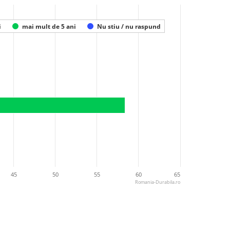
i
mai mult de 5 ani
Nu stiu / nu raspund
45
50
55
60
65
Romania-Durabila.ro