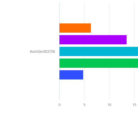
AutoGenID2156
0
5
10
15