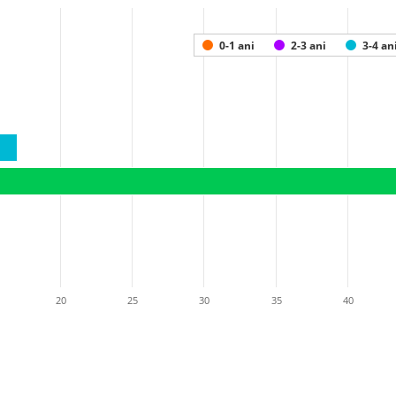
0-1 ani
2-3 ani
3-4 an
20
25
30
35
40