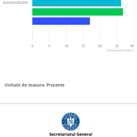
AutoGenID2242
0
5
10
15
20
25
30
Romania-Durabila.ro
Unitate de masura:
Procente