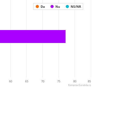
Da
Nu
NS/NR
60
65
70
75
80
85
Romania-Durabila.ro