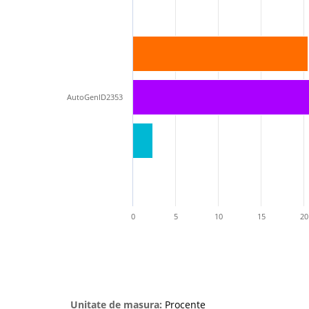
AutoGenID2353
0
5
10
15
20
Unitate de masura:
Procente