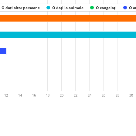
O dați altor persoane
O dați la animale
O congelați
O a
12
14
16
18
20
22
24
26
28
30