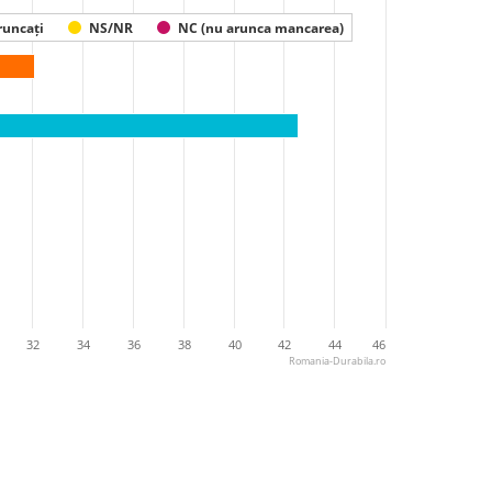
runcați
NS/NR
NC (nu arunca mancarea)
32
34
36
38
40
42
44
46
Romania-Durabila.ro