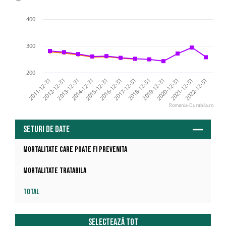
400
300
200
2011-12-31
2014-12-31
2017-12-31
2020-12-31
2013-12-31
2016-12-31
2019-12-31
2022-12-31
2018-12-31
2021-12-31
2012-12-31
2015-12-31
Romania-Durabila.ro
Seturi de date
Mortalitate care poate fi prevenita
Mortalitate tratabila
Total
Selectează tot