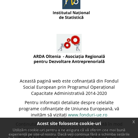
Această pagină web este cofinanțată din Fondul
Social European prin Programul Operațional
Capacitate Administrativă 2014-2020
Pentru informații detaliate despre celelalte
programe cofinanțate de Uniunea Europeană, vă
invităm să vizitați
www.fonduri-ue.ro
x
Acest site foloseste cookie-uri
Conținutul acestei pagini web nu reprezintă în mod
obligatoriu poziția oficială a Uniunii Europene.
Utilizăm cookie-uri pentru a ne asigura că vă oferim cea mai bună
experiență pe site-ul nostru. Dacă veți continua fără a schimba setările
Întreaga responsabilitate asupra corectitudinii și