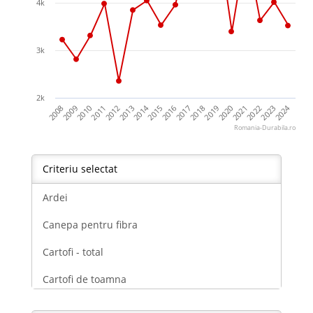
4k
3k
2k
2024
2014
2018
2019
2020
2021
2022
2023
2008
2009
2010
2011
2012
2013
2015
2016
2017
Romania-Durabila.ro
Criteriu selectat
Ardei
Canepa pentru fibra
Cartofi - total
Cartofi de toamna
Cartofi timpurii,semitimpurii si de vara