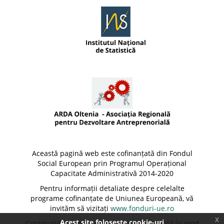
Dolj
Galați
Giurgiu
Gorj
Harghita
Hunedoara
Ialomița
Iași
Această pagină web este cofinanțată din Fondul
Social European prin Programul Operațional
Ilfov
Capacitate Administrativă 2014-2020
Pentru informații detaliate despre celelalte
Maramureș
programe cofinanțate de Uniunea Europeană, vă
invităm să vizitați
www.fonduri-ue.ro
Mehedinți
x
Acest site foloseste cookie-uri
Conținutul acestei pagini web nu reprezintă în mod