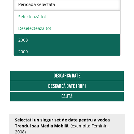
In pentru fibra
Perioada selectată
Regiunea Nord-Est
In pentru ulei
Selectează tot
Regiunea Nord-Vest
Lucerna
Deselectează tot
Regiunea Sud Muntenia
Mazare boabe
2008
Regiunea Sud-Est
Orez
2009
Regiunea Sud-Vest Oltenia
Orz
2010
Regiunea Vest
Orz si orzoaica
2011
DESCARCĂ DATE
Alba
Ovaz
DESCARCĂ DATE (RDF)
2012
Arad
Caută
Pepeni verzi si galbeni
2013
Argeș
Porumb boabe
2014
Bacău
Selectați un singur set de date pentru a vedea
Porumb verde furajer
2015
Bihor
Trendul sau Media Mobilă.
(exemplu: Feminin,
Rapita
2008)
2016