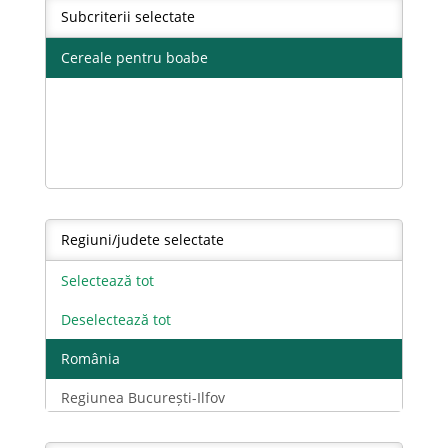
Subcriterii selectate
Ceapa uscata
Cereale pentru boabe
Cereale pentru boabe
Fasole boabe
Floarea soarelui
Furaje perene
Furaje verzi anuale
Regiuni/judete selectate
Grau - total
Selectează tot
Grau comun
Deselectează tot
Grau dur
România
Grau si secara
Regiunea București-Ilfov
Hamei
Regiunea Centru